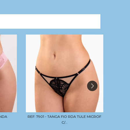
ENDA
REF: 7901 - TANGA FIO RDA TULE MICROF
REF: 7
C/...