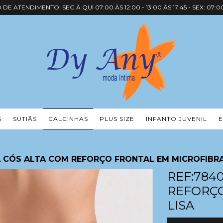
DE ATENDIMENTO: SEG À QUI 07:00 ÀS 12:00 - 13:00 ÀS 17:45 - SEX: 07:00
S
SUTIÃS
CALCINHAS
PLUS SIZE
INFANTO JUVENIL
A CÓS ALTA COM REFORÇO FRONTAL EM MICROFIBRA
REF:784
REFORÇO
LISA