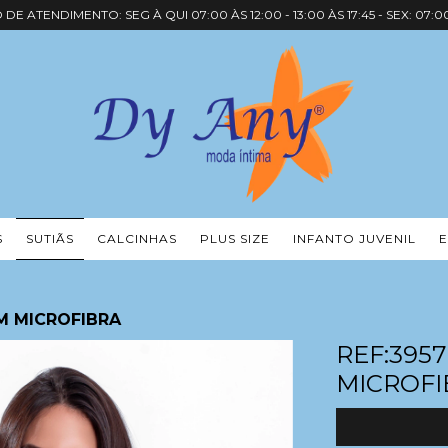
DE ATENDIMENTO: SEG À QUI 07:00 ÀS 12:00 - 13:00 ÀS 17:45 - SEX: 07:00
S
SUTIÃS
CALCINHAS
PLUS SIZE
INFANTO JUVENIL
EM MICROFIBRA
REF:3957
MICROFI