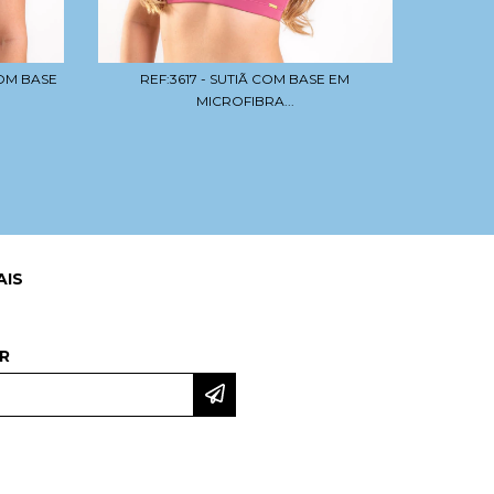
COM BASE
REF:3617 - SUTIÃ COM BASE EM
REF
MICROFIBRA...
AIS
R