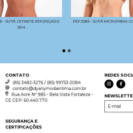
8 - SUTIÃ CETINETE REFORÇADO
REF:3385 - SUTIÃ MICROFIBRA 
SEM...
CONTATO
REDES SOCI
(85) 3482-3276 / (85) 99753-2084
contato@dyanymodaintima.com.br
Rua Acre Nº 985 - Bela Vista Fortaleza -
NEWSLETTE
CE CEP: 60.440.770
SEGURANÇA E
CERTIFICAÇÕES