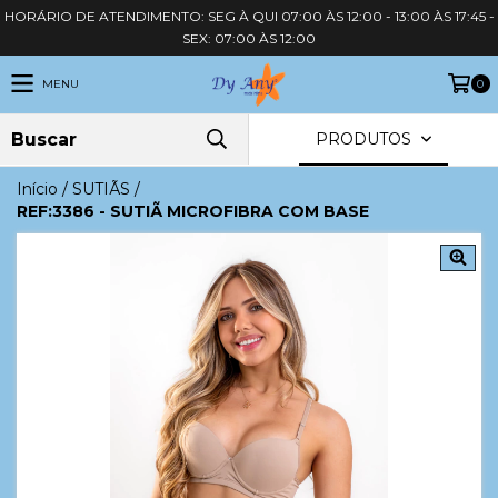
HORÁRIO DE ATENDIMENTO: SEG À QUI 07:00 ÀS 12:00 - 13:00 ÀS 17:45 -
SEX: 07:00 ÀS 12:00
MENU
0
PRODUTOS
Início
/
SUTIÃS
/
REF:3386 - SUTIÃ MICROFIBRA COM BASE