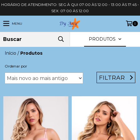
HORÁRIO DE ATENDIMENTO: SEG À QUI 07:00 ÀS 12:00 - 13:00 ÀS 17:45 -
SEX: 07:00 ÀS 12:00
MENU
0
PRODUTOS
Início
/
Produtos
Ordenar por
FILTRAR