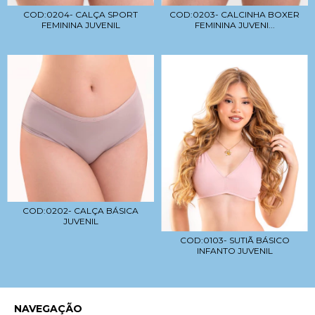
COD:0204- CALÇA SPORT
COD:0203- CALCINHA BOXER
FEMININA JUVENIL
FEMININA JUVENI...
COD:0202- CALÇA BÁSICA
JUVENIL
COD:0103- SUTIÃ BÁSICO
INFANTO JUVENIL
NAVEGAÇÃO